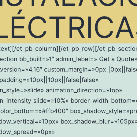
LÉCTRICA
text][/et_pb_column][/et_pb_row][/et_pb_sectio
ection bb_built=»1″ admin_label=» Get a Quote
_version=»4.16″ custom_margin=»0px||0px||fals
adding=»10px||10px||false|false»
n_style=»slide» animation_direction=»top»
on_intensity_slide=»10%» border_width_bottom
color_bottom=»#ffb400″ box_shadow_style=»pr
dow_vertical=»10px» box_shadow_blur=»105px
dow_spread=»0px»