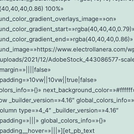
(40,40,40,0.86) 100%»
und_color_gradient_overlays_image=»on»
nd_color_gradient_start=»rgba(40,40,40,0.79)
und_color_gradient_end=»rgba(40,40,40,0.86)»
und_image=»https://www.electrollanera.com/w
/uploads/2021/12/AdobeStock_443086577-scal
argin=»||||false»
padding=»10vw||10vw||true|false»
olors_info=»{}» next_background_color=»#ffffff
ow _builder_version=»4.16″ global_colors_info=»
olumn type=»4_4″ _builder_version=»4.16″
adding=»|||» global_colors_info=»{}»
padding__hover=»|||»][et_pb_text