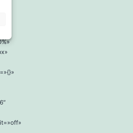
n]
»
10%»
px»
=»{}»
16″
t=»off»