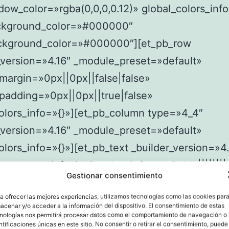
ow_color=»rgba(0,0,0,0.12)» global_colors_info
ckground_color=»#000000″
ckground_color=»#000000″][et_pb_row
_version=»4.16″ _module_preset=»default»
margin=»0px||0px||false|false»
padding=»0px||0px||true|false»
olors_info=»{}»][et_pb_column type=»4_4″
_version=»4.16″ _module_preset=»default»
olors_info=»{}»][et_pb_text _builder_version=»4.
preset=»default» header_2_font=»Rubik||||||||
Gestionar consentimiento
_text_color=»#ffb400″ global_colors_info=»{}»
Nuestros servicios
a ofrecer las mejores experiencias, utilizamos tecnologías como las cookies par
acenar y/o acceder a la información del dispositivo. El consentimiento de estas
nologías nos permitirá procesar datos como el comportamiento de navegación o 
ntificaciones únicas en este sitio. No consentir o retirar el consentimiento, puede