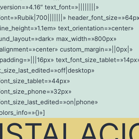
_version=»4.16″ text_font=»||||||||»
ont=»Rubik|700|||||||» header_font_size=»64p
ine_height=»1.1em» text_orientation=»center»
und_layout=»dark» max_width=»800px»
alignment=»center» custom_margin=»||0px|»
adding=»|||16px» text_font_size_tablet=»14px
t_size_last_edited=»off|desktop»
font_size_tablet=»44px»
font_size_phone=»32px»
font_size_last_edited=»on|phone»
olors_info=»{}»]
NSTALACI