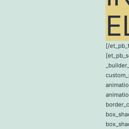
E
[/et_pb_
[et_pb_s
_builder
custom_p
animatio
animati
border_
box_sha
box_sha