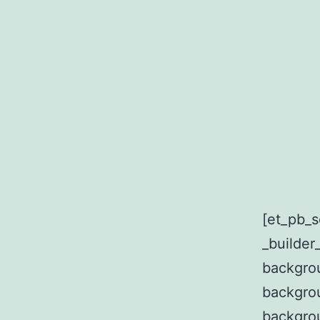
Saltar
al
contenido
[et_pb_s
_builder
backgrou
backgrou
backgro