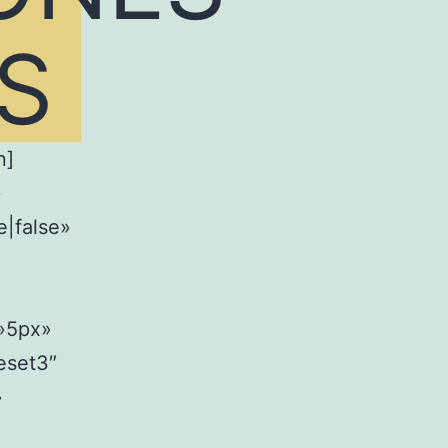
S
n]
»
e|false»
=»5px»
eset3″
»