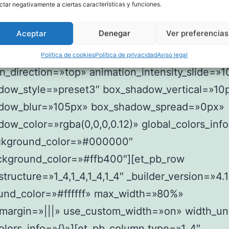
text][/et_pb_column][/et_pb_row][/et_pb_sectio
ctar negativamente a ciertas características y funciones.
ection bb_built=»1″ admin_label=» Get a Quote
Aceptar
Denegar
Ver preferencias
d=»servicios» _builder_version=»4.16″
adding=»|||» animation_style=»slide»
Política de cookies
Política de privacidad
Aviso legal
n_direction=»top» animation_intensity_slide=»
dow_style=»preset3″ box_shadow_vertical=»10
dow_blur=»105px» box_shadow_spread=»0px»
ow_color=»rgba(0,0,0,0.12)» global_colors_info
ckground_color=»#000000″
ckground_color=»#ffb400″][et_pb_row
tructure=»1_4,1_4,1_4,1_4″ _builder_version=»4.
und_color=»#ffffff» max_width=»80%»
margin=»|||» use_custom_width=»on» width_uni
olors_info=»{}»][et_pb_column type=»1_4″