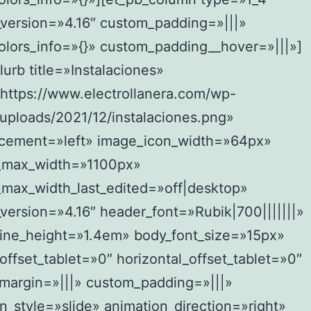
_version=»4.16″ custom_padding=»|||»
olors_info=»{}» custom_padding__hover=»|||»]
lurb title=»Instalaciones»
https://www.electrollanera.com/wp-
uploads/2021/12/instalaciones.png»
acement=»left» image_icon_width=»64px»
_max_width=»1100px»
_max_width_last_edited=»off|desktop»
_version=»4.16″ header_font=»Rubik|700|||||||»
line_height=»1.4em» body_font_size=»15px»
_offset_tablet=»0″ horizontal_offset_tablet=»0″
margin=»|||» custom_padding=»|||»
n_style=»slide» animation_direction=»right»