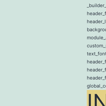
_builder
header_f
header_l
backgro
module_
custom_p
text_fon
header_
header_
header_
global_c
I