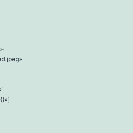
»
p-
ed.jpeg»
»]
{}»]