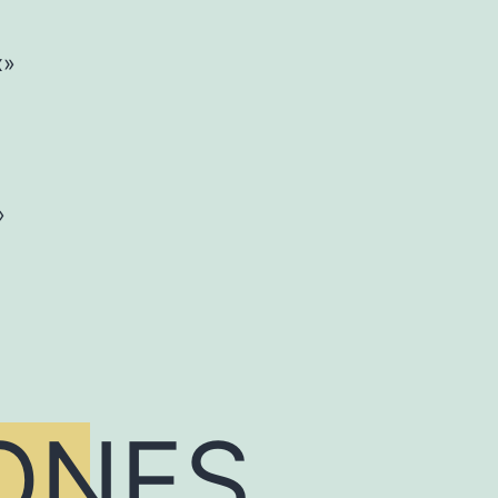
x»
»
ONES