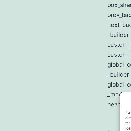
box_shad
prev_ba
next_ba
_builder
custom_
custom_
global_c
_builder
global_c
_module_
header_2
Par
alm
tec
ide