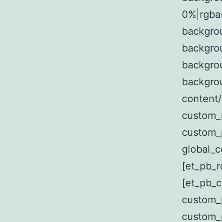
0%|rgba
backgro
backgrou
backgro
backgro
content
custom_m
custom_
global_c
[et_pb_r
[et_pb_c
custom_p
custom_