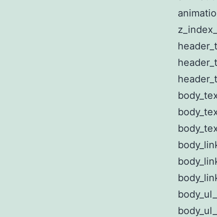
animatio
z_index_
header_
header_t
header_
body_te
body_tex
body_tex
body_lin
body_lin
body_lin
body_ul
body_ul_