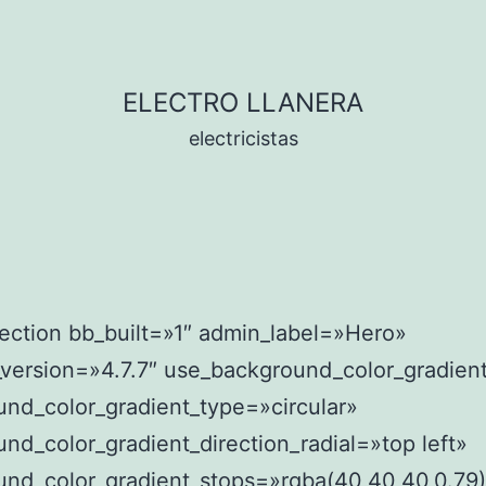
ELECTRO LLANERA
electricistas
ection bb_built=»1″ admin_label=»Hero»
_version=»4.7.7″ use_background_color_gradie
nd_color_gradient_type=»circular»
nd_color_gradient_direction_radial=»top left»
und_color_gradient_stops=»rgba(40,40,40,0.79)