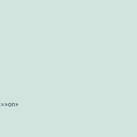
nt=»on»