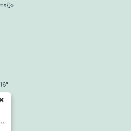
=»{}»
16″
»
]
a
las